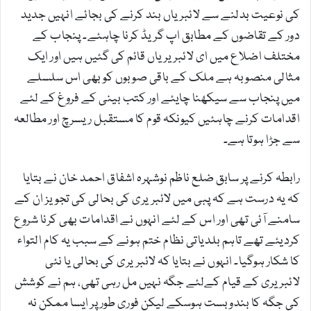
کی نوعیت بدلنے سے لائبریاں بند کرنے کی بجائے انہیں جدید
دور کے تقاضوں کے مطابق اپ گریڈ کرنا چاہئے۔ پنجاب کے
مختلف اضلاع میں ای لائبریریاں قائم کی گئیں ہیں اور ایک
مثالی منصوبہ ہے ملک کے باقی صوبوں کو بھی اس سلسلے
میں پنجاب سے سیکھنا چایئے اور کتب بینی کے فروغ کے لئے
اقدامات کرنے چاہئیں کیونکہ قوم کا مستقبل ریسرچ اور مطالعہ
سے جڑا ہوتا ہے۔
رابطہ کرنے پر سابق ضلع ناظم نوشہرہ اشفاق احمد خان نے بتایا
کہ یہ درست ہے کہ پبی میں لائبریری کی بحالی کی تجویز ان کے
سامنے آئی تھی اور اس کے لئے انہوں نے اقدامات بھی کرنا شروع
کردیئے تھے تاہم بلدیاتی نظام ختم ہونے کے سبب یہ کام التواء
کا شکار ہوگیا۔ انہوں نے بتایا کہ لائبریری کی بحالی یا نئی
لائبریری کے قیام کےلئے جگہ نہیں مل رہی تھی، ہم نے کوشش
کی جگہ کا بندوبست ہوسکے لیکن فوری طور پر ایسا ممکن نہ