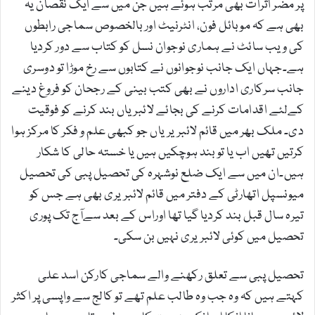
پر مضر اثرات بھی مرتب ہوئے ہیں جن میں سے ایک نقصان یہ
بھی ہے کہ موبائل فون، انٹرنیٹ اور بالخصوص سماجی رابطوں
کی ویب سائٹ نے ہماری نوجوان نسل کو کتاب سے دور کردیا
ہے۔جہاں ایک جانب نوجوانوں نے کتابوں سے رخ موڑا تو دوسری
جانب سرکاری اداروں نے بھی کتب بینی کے رجحان کو فروغ دینے
کےلئے اقدامات کرنے کی بجائے لائبریاں بند کرنے کو فوقیت
دی۔ ملک بھر میں قائم لائبریریاں جو کبھی علم و فکر کا مرکز ہوا
کرتیں تھیں اب یا تو بند ہوچکیں ہیں یا خستہ حالی کا شکار
ہیں۔ان میں سے ایک ضلع نوشہرہ کی تحصیل پبی کی تحصیل
میونسپل اتھارٹی کے دفتر میں قائم لائبریری بھی ہے جس کو
تیرہ سال قبل بند کردیا گیا تھا اوراس کے بعد سےآج تک پوری
تحصیل میں کوئی لائبریری نہیں بن سکی۔
تحصیل پبی سے تعلق رکھنے والے سماجی کارکن اسد علی
کہتے ہیں کہ وہ جب وہ طالب علم تھے تو کالج سے واپسی پر اکثر