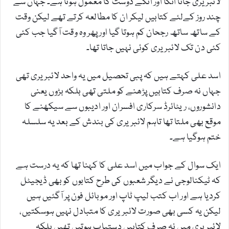
لائبریری جانا انکا اور انکے دوست کا معمول ہوتا ہے۔ جہاں سے
چند روز کےلئے کتابیں لیکر ان کا مطالعہ کرتے تھے لیکن وقت
کے ساتھ ساتھ رجحان کم ہوتا گیا اور پھر وہ وقت آگیا جب کئی
کئی دن تک لائبریری کوئی نہیں جاتا تھا۔
اسد علی کہتے ہیں کہ پبی تحصیل میں یہ واحد لائبریری تھی
جہاں نہ صرف کتابیں پڑھنے کو ملتی تھی بلکہ بڑوں یعنی
دانشوروں، ریٹائرڈ سرکاری افسران اور ادیبوں سے سیکھنے کا
موقع بھی ملتا تھا تاہم لائبریری کی بندش کے بعد یہ سلسلہ
ختم ہوگیا ہے۔
ایک سوال کے جواب میں اسد علی کا کہنا تھا کہ یہ درست ہے
کہ ٹیکنالوجی نے دیگر شعبوں کی طرح کتابوں کو بھی ڈیجیٹل
کردیا ہے اور اب کتب لیپ ٹاپ اور موبائل فون پر آگئیں ہیں
لیکن یہ کسی بھی صورت لائبریری کا متبادل نہیں ہوسکتیں،
لائبریری میں نہ صرف کتابیں دستیاب ہوتیں تھیں بلکہ