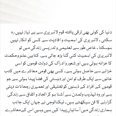
a
i
l
دنیا کی کوئی بھی ترقی یافتہ قوم لائبریری سے بے نیاز نہیں رہ
سکتی ۔ لائبریری کی اہمیت و افادیت سے کسی کو انکار نہیں
ہوسکتا ۔ خاص طور سے تعلیمی و تدریسی زندگی میں تو
لائبریری کی اہمیت کئی گنا بڑھ جاتی ہے، کتابیں علم وحکمت
کا خزانہ ہوتی ہیں اور شعور وٗ ادراک کی دولت قوموں کو اسی
خزانے سے حاصل ہوتی ہے۔ کسی بھی قومی معاشرے میں کتب
خانوں سے ایک طرف تو امن اور دوستی کی فضا پیدا ہوتی ہے جو
قوموں کے افراد کے ذہنوں کو تخلیقی اور تعمیری رجحانات دیتی
ہے اور وہ تہذیب وتمدن سے آشنا ہو کر اتحاد و اتفاق سے زندگی
گزارنے کا فن سیکھتے ہیں۔ ٹیکنالوجی نے جہاں ایک جانب
ہماری زندگی میں آسانیاں پیدا کیں ہیں وہیں اس کےمعاشرے