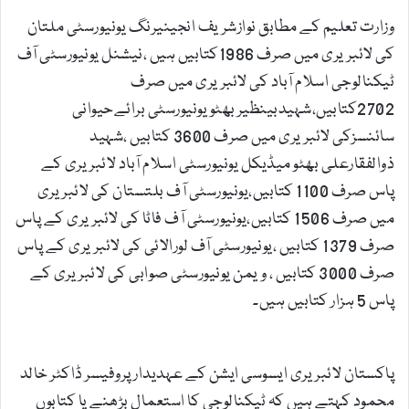
وزارت تعلیم کے مطابق نوازشریف انجینیرنگ یونیورسٹی ملتان
کی لائبریری میں صرف 1986کتابیں ہیں ،نیشنل یونیورسٹی آف
ٹیکنالوجی اسلام آباد کی لائبریری میں صرف
2702کتابیں،شہیدبینظیربھٹو یونیورسٹی برائےحیوانی
سائنسزکی لائبریری میں صرف 3600 کتابیں ،شہید
ذوالفقارعلی بھٹو میڈیکل یونیورسٹی اسلام آباد لائبریری کے
پاس صرف 1100 کتابیں،یونیورسٹی آف بلتستان کی لائبریری
میں صرف 1506 کتابیں،یونیورسٹی آف فاٹا کی لائبریری کے پاس
صرف 1379 کتابیں ،یونیورسٹی آف لورالائی کی لائبریری کے پاس
صرف 3000 کتابیں ، ویمن یونیورسٹی صوابی کی لائبریری کے
پاس 5 ہزار کتابیں ہیں۔
پاکستان لائبریری ایسوسی ایشن کے عہدیدار پروفیسر ڈاکٹر خالد
محمود کہتے ہیں کہ ٹیکنالوجی کا استعمال بڑھنے یا کتابوں