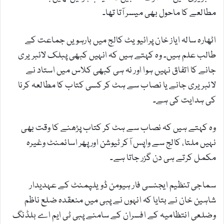
مطالعے کا ماحول بھی میسر آتا تھا۔
اٹھارہ سالہ ایاز خان پرائیویٹ کالج میں بارہویں جماعت کے
طالب علم ہیں۔ وہ کہتے ہیں کہ انہیں کبھی پبلک لائبریری
جانے کا اتفاق نہیں ہوا اور نہ ہی کبھی کلاس میں استاد نے
لائبریری جانے یا نصاب سے ہٹ کر کسی کتاب کا مطالعہ کرنا
کی ہدایت کی ہے۔
وہ کہتے ہیں کہ نصاب سے ہٹ کر کتاب پڑھنے کا وقت بھی
نہیں ملتا، کالج سے واپس آکر ٹیوشن اور پھر اسائمنٹ وغیرہ
مکمل کرتے ہی دن گزر جاتا ہے۔
سماجی تنظیم ایجنسی فار ہیومن ڈویلپمنٹ کے عہدیدار
شاہین خان نے بتایا کہ انہوں نے پبی میں منعقدہ ضلع ناظم
وضلعی انتظامیہ کے افسران کے سامنے پبی ٹی ایم اے بلڈنگ