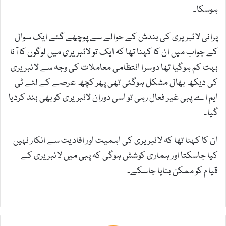
ہوسکا۔
پرانی لائبریری کی بندش کے حوالے سے پوچھے گئے ایک سوال
کے جواب میں ان کا کہنا تھا کہ ایک تو لائبریری میں لوگوں کا آنا
بہت کم ہوگیا تھا دوسرا انتظامی معاملات کی وجہ سے لائبریری
کی دیکھ بھال مشکل ہوگئی تھی پھر کچھ عرصے کے لئے ٹی
ایم اے پبی غیر فعال رہی تو اسی دوران لائبریری کو بھی بند کردیا
گیا۔
ان کا کہنا تھا کہ لائبریری کی اہمیت اور افادیت سے انکار نہیں
کیا جاسکتا اور ہماری کوشش ہوگی کہ پبی میں لائبریری کے
قیام کو ممکن بنایا جاسکے۔