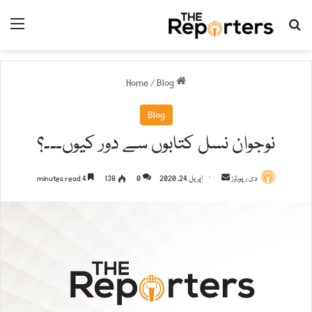
nu
Search for
/
Blog
Home
Blog
نوجوان نسل کتابوں سے دور کیوں۔۔۔؟
دی رپورٹرز
S
اپریل 24, 2020
0
138
4 minutes read
e
n
d
a
n
e
m