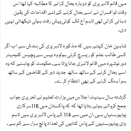
میں قائم لائبریری کو دوبارہ بحال کرانے کا مطالبہ کیا تھا اس
وقت تو افسران نے اسے بحال کرنے کےلئے اقدامات کی یقین
دہانی کرائی تھی تاہم آج تک کوئی پیش رفت ہوتی دیکھائی نہیں
دی۔
شاہین خان کہتے ہیں کہ مذکورہ لائبریری کی بندش سے اب اگر
کسی طالب علم کو ریسرچ کرنی ہوتو وہ بیس سے پچیس کلومیٹر
دور نوشہرہ میں قائم لائبری جانا پڑتا ہے۔حکومت کو چاہئے کہ وہ
اسے بحال کرنے کے ساتھ ساتھ جدید دور کے تقاضوں کے ساتھ
ہم آہنگ کرنے کے بھی انتظام کرے۔
گزشتہ سال سینیٹ اجلاس میں وزارت تعلیم نے تحریری جواب
جمع کرواتے ہوئے بتایا تھا کہ کہ پاکستان میں 116سرکاری
یونیورسٹیاں ہیں،ان میں سے 114 کے پاس لائبریری ہیں تاہم
بڑی یونیورسٹیوں کے پاس کتابوں کی تعداد پانچ ہزار سے کم ہے۔