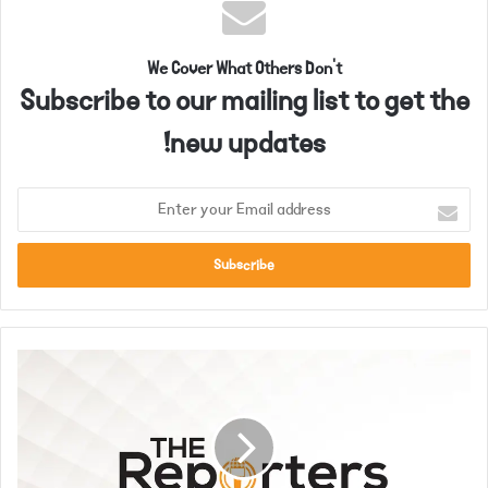
We Cover What Others Don't
Subscribe to our mailing list to get the
new updates!
E
n
t
e
r
y
o
پ
u
ا
r
ک
E
ف
m
و
a
ج
i