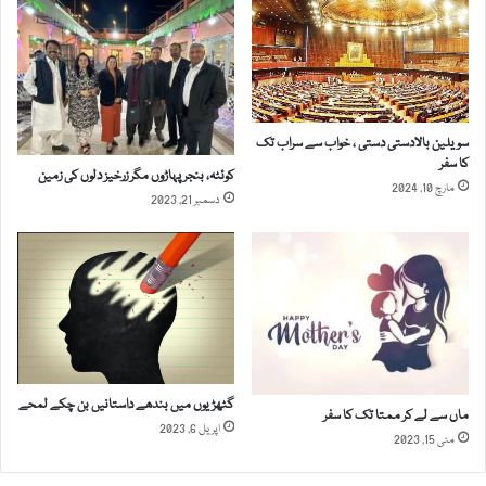
غ
ا
ذ
و
ا
ر
ئ
ہ
ی
و
پ
م
سویلین بالادستی دستی ، خواب سے سراب تک
ی
ی
کا سفر
ک
کوئٹہ، بنجر پہاڑوں مگر زرخیز دلوں کی زمین
و
مارچ 10, 2024
ج
دسمبر 21, 2023
پ
ت
ی
ق
ت
س
ھ
ی
ی
م
گٹھڑیوں میں بندھے داستانیں بن چکے لمحے
ماں سے لے کر ممتا تک کا سفر
اپریل 6, 2023
مئی 15, 2023