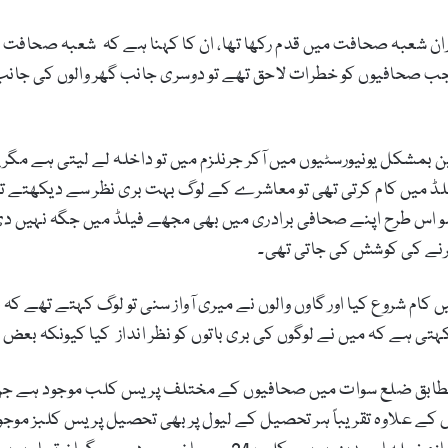
ت پسندی کے دوران شعبہ صحافت میں قدم رکھا تھا، ان کا کہنا ہے کہ شعبہ صح
 تھا جب صحافیوں کو خطرات لاحق تھے تو دوسری جانب گھر والوں کی جانب
بمشکل یونیورسٹیوں میں آکر جرنلزم میں تو داخلہ لے لیتی ہے مگر
یلڈ میں کام کرتی تھی تو معاشرے کے لوگ بہت بری نظر سے دیکھتے 
ہو اس طرح اپنے صحافی برادری میں بھی مجھے فیلڈ میں جگہ نہیں دی
کرنے کی کوشش کی جاتی تھی۔
کام شروع کیا اور گاوں والوں نے میری آواز سنی تو لوگ کہتے تھے کہ 
ل کہتی ہے کہ میں نے لوگوں کی بری باتوں کو نظر انداز کیا کیونکہ بعض
ے مطابق ضلع سوات میں صحافیوں کے مختلف پریس کلب موجود ہے ج