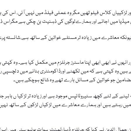
ڑکییاں کلاس فیلو تھیں مگر وہ عملی فیلڈ میں نہیں آئی، اس کی بن
میڈیا میں اجائے اور ہمارےلوگوں کی ذہنیت بن چکی ہے مگراس ذہن
ونکہ معاشرے میں زیادہ تر مسئلے خواتین کے ساتھ ہے،شائستہ پرع
ر انہوں نے ابھی ابھی اپنا ماسٹرز جرنلزم میں مکمل کیا ہے۔ وہ ک
یں وہ کہتی ہے کہ میں لکھنے اورڈاکومنٹری بنانے میں دلچسپی رکھت
ضامین جو خواتین کے مسائل بارے تھے وہ شائع ہوچکے ہیں۔
ے کے لئے کچھ سٹیروٹائپس موجود ہے اور زیادہ تر لڑکیا ں باہر جانا
 میں رہتے ہیں اور ہمارے معاشرے میں لڑکیاں لڑکوں کے ساتھ نہیں 
مال الدین نے کہا کہ جرنلزم ڈیپارٹمنٹ سوات یونیورسٹی میں اب ت