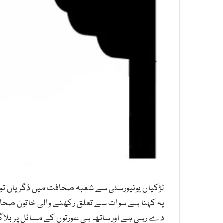
لڑکیاں یونیورسٹی سے شعبہ صحافت میں ڈگریاں تو 
دے رہی ہے اور ساتھ ہی عورتوں کے مسائل پر بلاگز