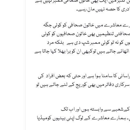
ریس کلب 24 ممبران موجود ہے مگر ان تمام پریس کلبز میں ایک بھی خاتون صحافی ممبر نہیں ہے
ادری کا حصہ نہیں مان رہے۔
ہمارے معاشرے میں خاتون صحافی کو کوئی جگہ
 صحافتی تنظیمیں بھی خاتون صحافیوں کو کوئی
 کو نہ تو کوئی ممبر شپ دی ہے بلکہ مرد
ئے جاتے ہیں توکبھی ان کو برا بھلا کہا جاتا ہے
سانی کا سامنا ہوا ہے اور حتی کہ بعض افراد کی
کاری دفاتر میں بھی کوریج کے لئے جاتے ہیں تو
 کےشعبے سے وابستہ ہوں اور اب تک
تھی۔ ہمارے معاشرے کے لوگ اپنی بیٹیوں کومیڈیا