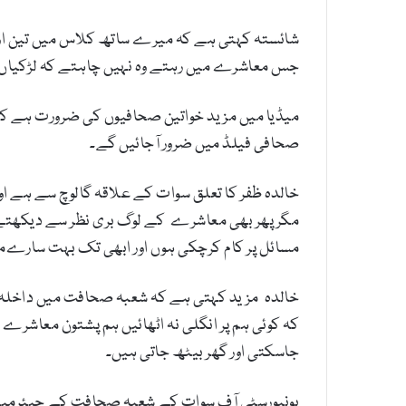
شائستہ کہتی ہے کہ میرے ساتھ کلاس میں تین اور ل
جس معاشرے میں رہتے وہ نہیں چاہتے کہ لڑکیاں 
میڈیا میں مزید خواتین صحافیوں کی ضرورت ہے کی
صحافی فیلڈ میں ضرور آجائیں گے۔
خالدہ ظفر کا تعلق سوات کے علاقہ گالوچ سے ہے او
مگر پھر بھی معاشرے کے لوگ بری نظر سے دیکھتے ہ
مسائل پر کام کرچکی ہوں اور ابھی تک بہت سارےم
خالدہ مزید کہتی ہے کہ شعبہ صحافت میں داخلہ لین
کہ کوئی ہم پر انگلی نہ اٹھائیں ہم پشتون معاشرے
جاسکتی اور گھر بیٹھ جاتی ہیں۔
یونیورسٹی آف سوات کے شعبہ صحافت کے چیئرمین ج