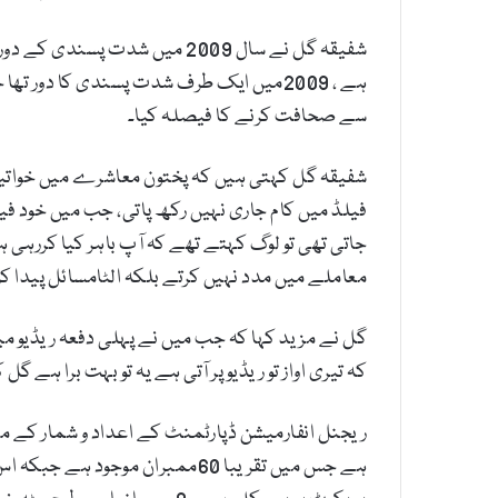
شفیقہ گل نے سال 2009 میں شد
ہے ، 2009میں ایک طرف شدت پسندی کا دور
سے صحافت کرنے کا فیصلہ کیا۔
شفیقہ گل کہتی ہیں کہ پختون معاشرے میں خواتین 
فیلڈ میں کام جاری نہیں رکھ پاتی، جب میں خود ف
جاتی تھی تو لوگ کہتے تھے کہ آپ باہر کیا کررہی 
معاملے میں مدد نہیں کرتے بلکہ الٹامسائل پیدا 
گل نے مزید کہا کہ جب میں نے پہلی دفعہ ریڈیو میں 
کہ تیری اواز تو ریڈیو پر آتی ہے یہ تو بہت برا ہے گ
ریجنل انفارمیشن ڈپارٹمنٹ کے اعداد و شمار ک