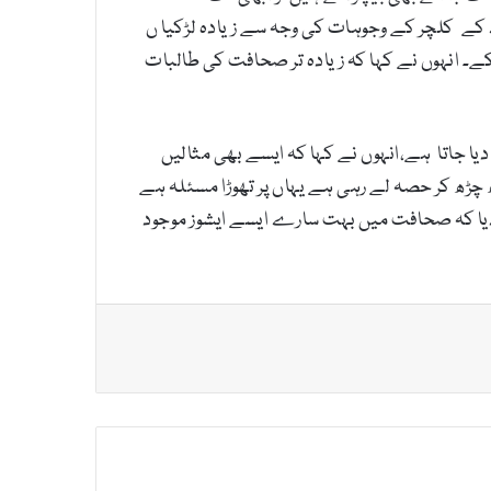
ے کے کلچر کے وجوہات کی وجہ سے زیادہ لڑکیا ں
ے۔ انہوں نے کہا کہ زیادہ تر صحافت کی طالبات
ا جاتا ہے،انہوں نے کہا کہ ایسے بھی مثالیں
ڑھ کر حصہ لے رہی ہے یہاں پر تھوڑا مسئلہ ہے
دیا کہ صحافت میں بہت سارے ایسے ایشوز موجود