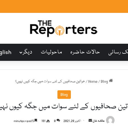
ک رسائی
حالات حاضرہ
ماحولیات
دیگر
glish
Home
Blog
/
/
خواتین صحافیوں کے لئے سوات میں جگہ کیوں نہیں؟
Blog
تین صحافیوں کے لئے سوات میں جگہ کیوں نہی
S
عائشہ خان
اکتوبر 28, 2021
0
191
5 minutes read
e