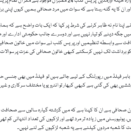
بریکوٹ پریس کلب میں 9ممبران،اسی طرح مٹہ،خوازہ خیلہ اورمدین پ
 ان کا یہ گلہ رہتا ہے کہ سوات میں مرد صحافی ہمیں کیوں اپنی بر
ے اپنا نام نہ ظاہر کرنے کی شرط پر کہا کہ ایک بات واضح ہے کہ 
ہمیں جگہ دینے کو تیار نہیں ہے اور دوسرے جانب حکومتی ادارے اور
فت سے وابسطہ تنظیمیں اور پریس کلب نے سوات میں خاتون صحافیوں
و برداشت تک نہیں کرسکتے کبھی خاتون صحافی کی عزت پر سوالات اٹھا
باہر فیلڈ میں رپورٹنگ کے لیے جاتے ہیں تو فیلڈ میں بھی جنسی حرا
 بھی کی گئی ہے کبھی کبھار تو انٹرویو یا مختلف سرکاری و غیر سر
ن صحافی ہے ان کا کہنا ہے کہ میں گزشتہ گیارہ سالوں سے صحافت
یونیورسٹی میں زیادہ تر مرد تھے اور لڑکیوں کی تعداد انتہائی کم 
کا شعبہ مردوں کیلئے ہے یہ شعبہ لڑکیوں کے لئے نہیں۔