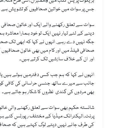
جس پر سوات میں خواتین صحافیوں کو تشویش ہے اور
سوات سے تعلق رکھنے والے ایک اور خاتون صحافی ن
دینے کے لئے تیار نہیں ایک تو خود ہمارا معاشرہ 
جگہ نہیں دے رہے. انہوں نے کہا کہ ابھی تک صحا
صحافی فیلڈ میں اور کام میں بھی خاتون صحافیوں ک
اور ان کے خلاف سازشیں تک کرتے ہیں۔
انہوں نے کہا کہ ہم جب کسی دفترمیں ہوتے ہیں یا 
جانب سے میرے ساتھ جنسی حراسانی کی کافی کوششیں
بھی مردوں کی گندی نظروں کا شکار ہو جاتے ہے۔
شائستہ حکیم بھی سوات سے تعلق رکھنے والی خاتو
پرنٹ،الیکٹرانک میڈیا کے مختلف رپورٹس کئے ہیں، 
کی طرف جانے نہیں دیتے لوگ کہتے ہیں کہ صحافت 