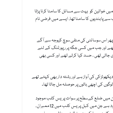
افت میں خواتین کو بہت سے مسائل کا سامنا کرنا پڑتا
 سے پابندیوں کا سامنا تھا، ایسے میں فرضی نام
 پھر اس سوسائٹی کی منفی سوچ کیوجہ سے آگے
تھے اور جب میں کسی جگہ پر رپورٹنگ کے لئے
 جاتی تھی ، حسد کیا کرتے تھے اور کسی بھی
دیکھولڑکی کی آواز ہے اور رشتہ دار بھی کہتے تھے
 لوگوں کی اچھی باتوں پر حوصلہ مل جاتا تھا۔
ن میں ضلع کےسطح پر سوات پریس کلب موجود
ہے جس میں تقریبا 60ممبران موجود ہے جبکہ اس کے علاوہ تقریباً ہر تحصیل کے لیول پر بھی تحصیل پریس کلبز موجود ہے جن میں کبل پریس کلب میں 12ممبران،