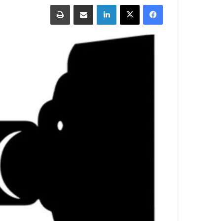
Print
Share via Email
LinkedIn
X
Facebook