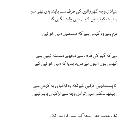
یادی وجہ گھر والوں کی طرف سے پابندیا ں تھی ہم
یت کو تبدیل کرنے میں وقت لگیں گا۔
زم ہے وہ کہتی ہے کہ مستقبل میں خواتین
ہتی ہے کہ گھر کی طرف سے مجھے مسئلہ نہیں ہے
ی ہوں انہوں نے مزید بتایا کہ میں خواتین کے
 پسندنہیں کرتیں کیونکہ وہ لڑکیا ں یہ کہتی ہے
بیٹھ سکتی ہیں تو اس وجہ سے لڑکیا ں باہر نہیں
ک جتنے بھی بیچز آئے ہیں تو ابھی تک