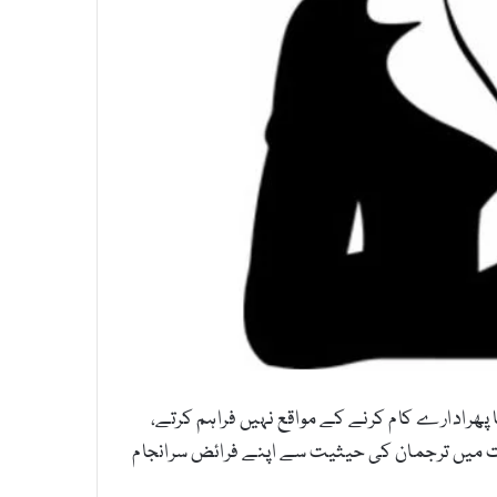
ھرادارے کام کرنے کے مواقع نہیں فراہم کرتے،
ات سے تعلق رکھنے والی خاتون صحافی شفیقہ گل کی جو اب ایمرجنسی ریسکیو سروسز ریسکیو 1122 سوات میں ترجمان کی حیثیت سے اپنے فرائض سرانجام