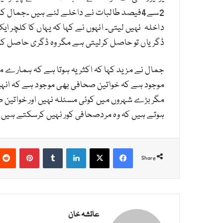
2سے4فیصد طالبات نے داخلے لئے ہیں ۔جمال ک
داخلہ نہیں لیتی۔ انہوں نے کہا کہ یہاں کا کلچر 
ڈگریاں تو حاصل کرلیتی ہے مگر وہ ڈگری حاصل کر
جمال نے مزید کہا کہ اکثر یہ ہوتا ہے کہ ہمارے 
موجود ہے کہ خواتین صحافی بھی موجود ہے کہ انہ
مگر بڑے شہروں میں کوئی مسئلہ نہیں اور خواتین
ہوتے ہیں کہ وہ مردصحافی کور نہیں کرسکتے ہیں وہ
Pinterest
Tumblr
LinkedIn
X
Facebook
Share
عائشہ خان