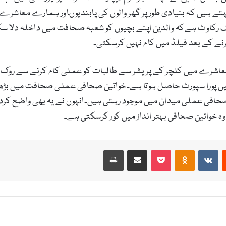
ہتے ہیں کہ بنیادی طور پر گھر والوں کی پابندیوںاور ہمارے معاشر
ایک رکاوٹ ہےکہ والدین اپنے بچیوں کو شعبہ صحافت میں داخلہ دلا سک
نے کے بعد فیلڈ میں کام نہیں کرسکتی۔
معاشرے میں کلچر کے پریشر سے طالبات کو عملی کام کرنے سے روک دی
یں پورا سپورٹ حاصل ہوتا ہے۔خواتین صحافی عملی صحافت میں بڑھ چ
 صحافی عملی میدان میں موجود رہتی ہیں۔انہوں نے یہ بھی واضح کر
 خواتین صحافی بہتر انداز میں کور کرسکتی ہے۔
Print
Share via Email
Pocket
Odnoklassniki
VKontakte
Reddit