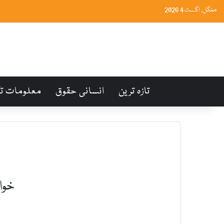
منگل, اگست 4 2026
تازہ ترین
انسانی حقوق
معلومات ت
خوا