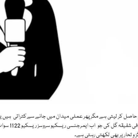
حاصل کر لیتی ہے مگر پھر عملی میدان میں جانے سےکتراتی ہیں یا پ
یہ کہنا ہے سو
 و تحاریر بھی لکھتی رہتی ہے۔