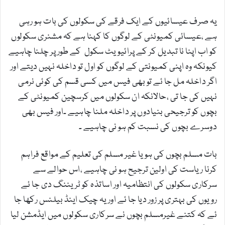
یہ صرف عیسائیوں کے ایک فرقے کی سکولوں کی بات ہو رہی
ہے ،عیسائی کمیونٹی کے لوگوں کا کہنا ہے کہ مشنری سکولوں
کو اب اپنا نا تبدیل کر کے پرائیویٹ سکول کے طور پر چلنا چاہیے
کیونکہ وہ اپنی کمیونتی کے لوگوں کو اول تو داخلہ نہیں دیتے اور
اگر داخلہ مل جا ئے تو بھی فیس میں کسی قسم کی کوئی نرمی
نہیں کی جا تی ،حالانکہ ان سکولوں میں کرسچین کمیونٹی کے
بچوں کو ترجیحی بنیادوں پر داخلہ ملنا چاہیے ۔اور فیس بھی
دوسرے بچوں کی نسبت کم ہو نی چاہیے ۔
بات مسلم بچوں کی ہو یا غیر مسلم کی تعلیم کے مواقع فراہم
کرنا ریاست کی اولین ترجیح ہو نی چاہیے ،اس حوالے سے
سرکاری سکولوں کی انتظامیہ اور اساتذہ کو ٹریننگ دی جا ئے
رویوں کی بہتری پر زور دیا جا ئے اور یہ چیک اینڈ بیلنس رکھا جا
ئے کہ کتنے غیرمسلم بچوں نے سرکاری سکولوں میں ایڈمشن لیا