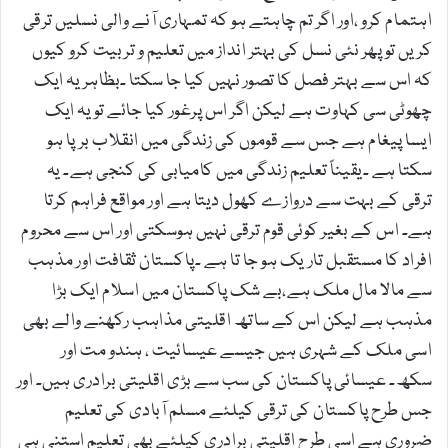
اہتمام کرو ،اور اگر تم چاہتے ہو کہ تمہاری آنے والی نسلیں ترقی
کریں تو پھر نئی نسل کی بہتر انداز میں تعلیم و تربیت کرو کیوں
کہ اس سے بہتر فصل کا تصور نہیں کیا جا سکتا ۔بظاہر یہ ایک
چھوٹی سی کہاوت ہے لیکن اگر اس پرغور کیا جائے تو یہ ایک
ایسا پیغام ہے جس سے قوموں کی زندگی میں انقلاب برپا ہو
سکتا ہے ۔یقیناً تعلیم زندگی میں کامیابی کی کنجی ہے۔ یہ
ترقی کے بہت سے دروازے کھول دیتا ہے اور مواقع فراہم کرتا
ہے۔ اس کے بغیر کوئی قوم ترقی نہیں ہوسکتی اور اس سے محروم
افراد کا مستقبل تاریک ہو جا تا ہے ۔پاکستان ثقافت اور مذہب
سے مالا مال ملک ہے،بے شک پاکستان میں اسلام ایک بڑا
مذہب ہے لیکن اس کے ساتھ اقلیتی مذاہب رکھنے والے بھی
اسی ملک کے شہری ہیں جیسے عیسائیت ، ہندو مت اور
سکھ۔ عیسائی پاکستان کی سب سے بڑی اقلیتی برادری ہیں۔ اور
جس طرح پاکستان کی ترقی کیلئے مسلم آبادی کی تعلیم
ضروری ہے اسی طرح اقلیتی برادری کیلئے بھی تعلیم استنی ہی