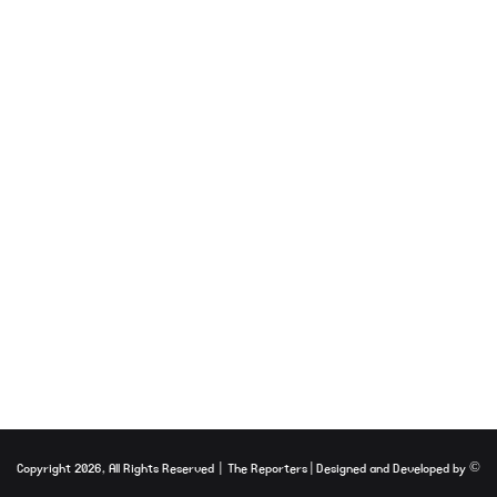
ر
ز
ک
و
ا
ی
و
ا
ر
ڈ
ز
د
ی
ن
ے
ک
ی
ت
ج
The Reporters
| Designed and Developed by
© Copyright 2026, All Rights Reserved |
و