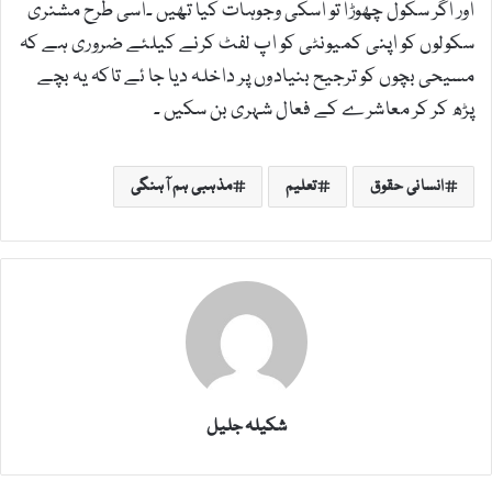
اور اگر سکول چھوڑا تو اسکی وجوہات کیا تھیں ۔اسی طرح مشنری
سکولوں کو اپنی کمیونٹی کو اپ لفٹ کرنے کیلئے ضروری ہے کہ
مسیحی بچوں کو ترجیح بنیادوں پر داخلہ دیا جا ئے تاکہ یہ بچے
پڑھ کر کر معاشرے کے فعال شہری بن سکیں ۔
انسانی حقوق
تعلیم
مذہبی ہم آہنگی
شکیلہ جلیل