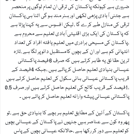
ضروری ہے کیونکہ پاکستان کی ترقی ان تمام لوگوں پر منحصر
ہے جتنی آبادی پڑھی لکھی اور ہنر مند ہو گی اتنا ہی پاکستان
ترقی کی منازل طے کرے گا ،لیکن افسوس سے یہ کہنا پڑتا ہے
کہ پاکستان کی ایک بڑی اقلیتی آبادی تعلیم سے محروم ہے
،پاکستان کی مسیحی برادری میں تعلیم یافتہ افراد کی تعداد
انتہائی کم ہے اور ان کے بچوں کامستقبل دائو پر لگا ہے ،تازہ
ترین حقا ئق یہ ظاہر کرتے ہیں کہ صرف 6فیصد پاکستانی
عیسائی بنیادی تعلیم حاصل کر پاتے ہیں ،جبکہ 4فیصد کے
قریب پاکستانی عیسائی ہائی سکول کی تعلیم حاصل کرتے ہیں
،1فیصد کے قریب کالج کی تعلیم حاصل کرتے ہیں اور صرف 0.5
پاکستانی عیسائی پیشہ وارانہ تعلیم حاصل کرپاتے ہیں ۔
پاکستان کے آئین کے مطابق تعلیم ہر بچے کا بنیادی حق ہے ،تو
پھر وہ کون سے عناصر ہیں جنہوں نے پاکستان کے عیسائی بچوں
کو تعلیم سے دور کر رکھا ہے ،حالانکہ عیسائی بچوں کے پاس