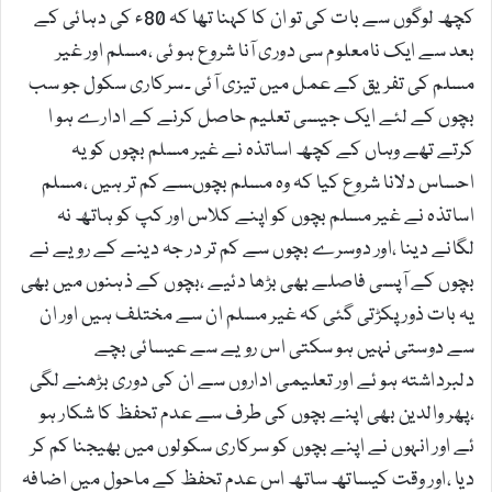
کچھ لوگوں سے بات کی تو ان کا کہنا تھا کہ 80ء کی دہائی کے
بعد سے ایک نامعلوم سی دوری آنا شروع ہو ئی ،مسلم اور غیر
مسلم کی تفریق کے عمل میں تیزی آئی ۔سرکاری سکول جو سب
بچوں کے لئے ایک جیسی تعلیم حاصل کرنے کے ادارے ہو ا
کرتے تھے وہاں کے کچھ اساتذہ نے غیر مسلم بچوں کو یہ
احساس دلانا شروع کیا کہ وہ مسلم بچوںسے کم تر ہیں ،مسلم
اساتذہ نے غیر مسلم بچوں کو اپنے کلاس اور کپ کو ہاتھ نہ
لگانے دینا ،اور دوسرے بچوں سے کم تر در جہ دینے کے رویے نے
بچوں کے آپسی فاصلے بھی بڑھا دئیے ،بچوں کے ذہنوں میں بھی
یہ بات ذورپکڑتی گئی کہ غیر مسلم ان سے مختلف ہیں اور ان
سے دوستی نہیں ہو سکتی اس رویے سے عیسائی بچے
دلبرداشتہ ہو ئے اور تعلیمی اداروں سے ان کی دوری بڑھنے لگی
،پھر والدین بھی اپنے بچوں کی طرف سے عدم تحفظ کا شکار ہو
ئے اور انہوں نے اپنے بچوں کو سرکاری سکولوں میں بھیجنا کم کر
دیا ،اور وقت کیساتھ ساتھ اس عدم تحفظ کے ماحول میں اضافہ