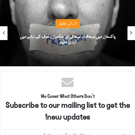
انسانی حقوق
پاکستان میں صحافت، صحافی اور حکمران، خوف کے سائے میں
آزادیٔ اظہار
We Cover What Others Don't
Subscribe to our mailing list to get the
new updates!
E