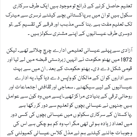
تعلیم حاصل کرنے کے ذرائع تو موجود ہیں ایک طرف سرکاری
سکول ہیں تو ان میں ہر پاکستانی بچے کیلئے نرسری سے میٹرک
تک تعلیم مفت ہے ،بنا کسی مذہب اور فرقے کی تقسیم کے ،تو
دوسری طرف عیسائیوں کے اپنے مشنری سکولز ہیں ۔
آزادی سے پہلے عیسائی تعلیمی ادارے چرچ چلاتے تھے۔ لیکن
1972 میں بھٹو حکومت نے انہیں زبردستی قبضہ میں لے لیا اور
قومی شکل دے دی۔ بھٹو حکومت کے بعد ، ان میں سے بہت
سے اداروں کو ان کے مالکان کو واپس دے دیا گیا۔ یہ ادارے
عیسائیوں کے لیے سیکھنے ، سماجی اور ثقافتی اجتماعات اور
روحانی ترقی کے بنیادی مراکز تھے۔ایسے میں وہ کون سے عوامل
ہیں جنہوں نے عیسائی بچوں کو تعلیم سے دور کر رکھا ہے
،پاکستان کے سرکاری سکولو ں میں عیسائی بچوں کی کسی دور
میں تعداد زیادہ ہو تی تھی مگر اب وہ کم ہو چکی ہے اس کی
وجوہات جاننے کیلئے ہم نے مذل کلاس عیسائی کمیونٹی کے