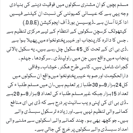
مسلم بچوں کو ان مشنری سکولوں میں فوقیت دینے کی بنیادی
وجہ یہی ہے کہ عیسائی کمیونٹی کی نسبت ان کیلئے فیسیں
ادا کرنا آسان ہے ۔ڈیوسیسن بورڈ آف ایجوکیشن (D.B.E.)
کیتھولک کرسچن سکولوں کے انتظام کے لیے مرکزی تنظیم ہے
، جس کا دائرہ کار پنجاب اور خیبر پختونخواہ میں پھیلا ہوا ہے
،ڈی بی ای کے تحت کل 45 سکول چل رہے ہیں۔ یہ سکول بالائی
پنجاب میں واقع ہیں جن میں راولپنڈی ، سرگودھا ، جہلم ،
گجرات شامل ہیں۔ کاسی طرح ھگٹر ، خوشاب۔ وفاقی
دارالحکومت اور صوبہ خیبر پختونخوا میںواقع ان سکولوں میں
کل24ہزار 9سو 30طلبا زیر تعلیم ہیں۔ان میں مسلم طلبا ء کی
تعداد 15ہزار جبکہ غیر مسلم طلباء کی تعداد 9ہزار 9سو 20ہے
۔ڈی بی ای کی اپنی ویب سائیٹ پر درج ہے کہ ڈی بی ای منافع
کمانے والی تنظیم نہیں ہے۔اور زیادہ تر سکول سبسڈی والے
ہیں۔ جو کچھ بھی ہو ، چند کمانے والے اسکولوں سے ملنے والی
امداد سبسڈی والے سکولوں پر خرچ کی جاتی ہے۔