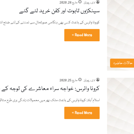
دی رپورٹرز
مارچ 28, 2020
سینکڑوں تابوت اور کفن خرید لئے گئے
کورونا وائرس کے باعث کسی بھی ہنگامی صورتحال سے نمٹنے کےلئے ضلع انتظ
Read More »
حالات حاضرہ
دی رپورٹرز
مارچ 25, 2020
کرونا وائرس: خواجہ سراء معاشرے کی توجہ کے 
اسلام آباد: کرونا وائرس کے باعث ملک بھر میں معمولات زندگی بری طرح متا
Read More »