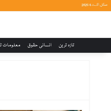
منگل, اگست 4 2026
تازہ ترین
انسانی حقوق
معلومات ت