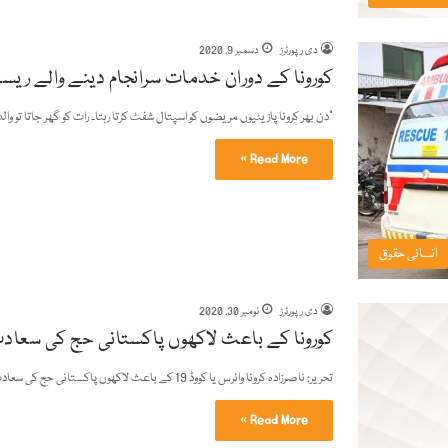
دی رپورٹرز
دسمبر 9, 2020
کورونا کے دوران خدمات سرانجام دینے والے ریسک
"دن بھر کرونا پازیٹیوں مریضوں کو اسپتال شفٹ کرتا رہتا۔ رات کو گھر جاتا تو و
Read More »
انسانی حقوق
دی رپورٹرز
نومبر 30, 2020
کورونا کے باعث لاکھوں پاکستانی حج کی سعا
تحریر: ناصرزادہ کرونا وائرس یا کووڈ 19 کے باعث لاکھوں پاکستانی حج کی سعادت حاصل نہیں کرسکے۔ دنیا کے دیگر…
Read More »