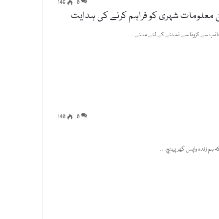
146
0
لق معلومات شہری کو فراہم کرنے کی ہدایت
 جانب سے کرونا سے نمٹنے کے لئے ملنے…
140
0