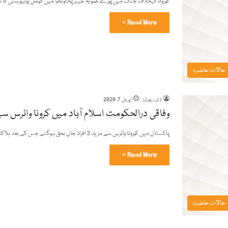
کورونا کیخلاف جنگ میں پورے صوبہ خیبرپختونخوا میں گومل یونیورسٹی کا ش
Read More »
حالات حاضرہ
دی رپورٹرز
اپریل 7, 2020
وفاقی درالحکومت اسلام آباد میں کرونا وائرس 
پاکستان میں کورونا وائرس سے مزید 3 افراد جاں بحق ہوگئے جس کے بعد ہلاکتوں کی مجموعی تعداد 55 ہوگئی…
Read More »
حالات حاضرہ