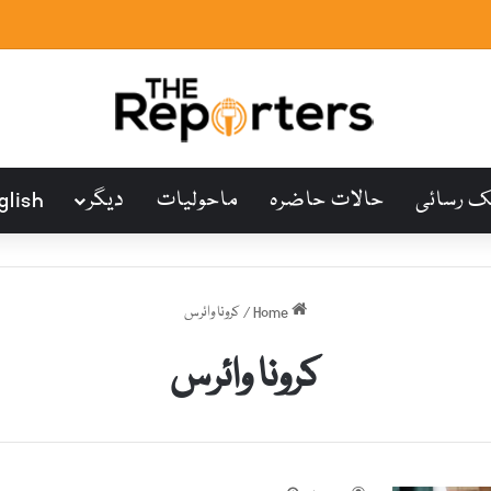
ک رسائی
حالات حاضرہ
ماحولیات
دیگر
glish
Home
/
کرونا وائرس
کرونا وائرس