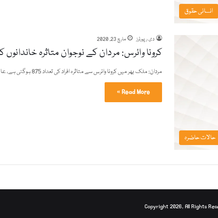
انسانی حقوق
دی رپورٹرز
مارچ 23, 2020
کرونا وائرس: مردان کے نوجوان متاثرہ خاندانوں
مردان: ملک بھر میں کرونا وائرس سے متاثرہ افراد کی تعداد 875 ہوگئی ہے، عالمی وباء سے متاثرہ افراد کی…
Read More »
حالات حاضرہ