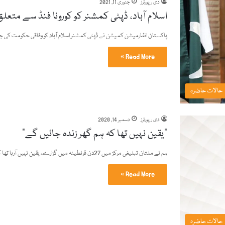
دی رپورٹرز
جنوری 11, 2021
اسلام آباد، ڈپٹی کمشنر کو کورونا فنڈ سے متع
پاکستان انفارمیشن کمیشن نے ڈپٹی کمشنر اسلام آباد کو وفاقی حکومت کی
Read More »
حالات حاضرہ
دی رپورٹرز
دسمبر 14, 2020
"یقین نہیں تھا کہ ہم گھر زندہ جائیں گے"
ہم نے ملتان تبلیغی مرکز میں 27دن قرنطینہ میں گزارے، یقین نہیں آرہا تھا کہ ہم زندہ واپس گھر پہنچ…
Read More »
حالات حاضرہ