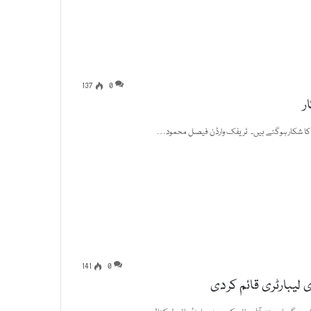
137
0
ر
س کا شکار ہوگئے ہیں۔ ٹریفک وارڈن فیصل محمود…
141
0
لیبارٹری قائم کردی