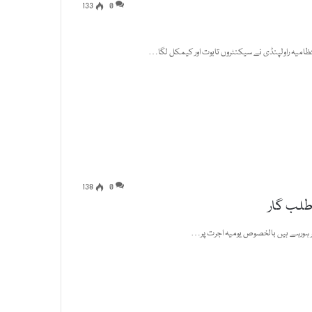
133
0
امیہ راولپنڈی نے سیکنٹروں تابوت اور کیمکل لگا…
138
0
طلب گار
ثر ہورہے ہیں بالخصوص یومیہ اجرت پر…