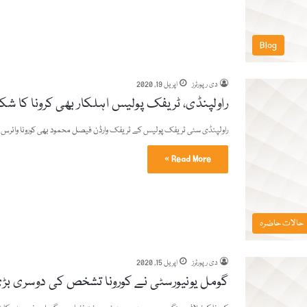
Blog
دی رپورٹرز
اپریل 19, 2020
راولپنڈی، ٹریفک پولیس اہلکار بھی کرونا کا شکا
راولپنڈی سٹی ٹریفک پولیس کے ٹریفک وارڈن فیصل محمود بھی کورونا وائر
Read More »
حالات حاضرہ
دی رپورٹرز
اپریل 15, 2020
گومل یونیورسٹی نے کورونا تشخص کی دوسری بڑی 