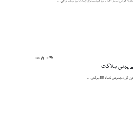
عبہ گومل سنٹر آف بائیو کیمسٹری اینڈ بائیو ٹیکنالوجی…
144
0
سے پہلی ہلاکت