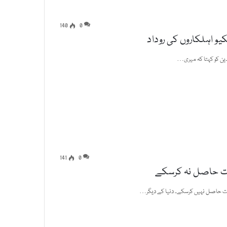
140
0
یو اہلکاروں کی روداد
الدین کو کہتا کہ میری…
141
0
دت حاصل نہ کرسکے