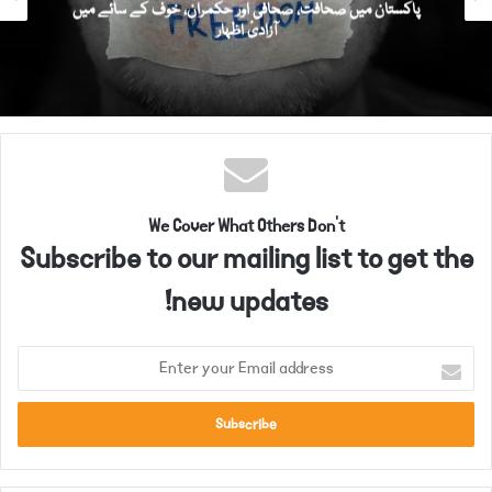
پاکستان میں صحافت، صحافی اور حکمران، خوف کے سائے میں
آزادیٔ اظہار
We Cover What Others Don't
Subscribe to our mailing list to get the
new updates!
E
n
t
e
r
y