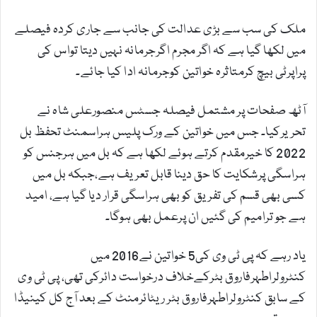
ملک کی سب سے بڑی عدالت کی جانب سے جاری کردہ فیصلے
میں لکھا گیا ہے کہ اگر مجرم اگرجرمانہ نہیں دیتا تواس کی
پراپرٹی بیچ کرمتاثرہ خواتین کوجرمانہ ادا کیا جائے۔
آٹھ صفحات پر مشتمل فیصلہ جسٹس منصورعلی شاہ نے
تحریرکیا۔ جس میں خواتین کے ورک پلیس ہراسمنٹ تحفظ بل
2022 کا خیرمقدم کرتے ہوئے لکھا ہے کہ بل میں ہرجنس کو
ہراسگی پرشکایت کا حق دینا قابل تعریف ہے،جبکہ بل میں
کسی بھی قسم کی تفریق کو بھی ہراسگی قرار دیا گیا ہے، امید
ہے جو ترامیم کی گئیں ان پرعمل بھی ہوگا۔
یاد رہے کہ پی ٹی وی کی5 خواتین نے2016 میں
کنٹرولراطہرفاروق بٹرکےخلاف درخواست دائرکی تھی، پی ٹی وی
کے سابق کنٹرولراطہرفاروق بٹر ریٹائرمنٹ کے بعد آج کل کینیڈا