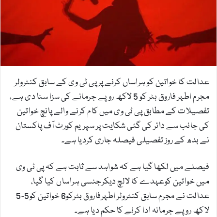
m
a
i
l
عدالت کا خواتین کو ہراساں کرنے پر پی ٹی وی کے سابق کنٹرولر
مجرم اطہر فاروق بٹر کو 5 لاکھ روپے جرمانے کی سزا سنا دی ہے،
تفصیلات کے مطابق پی ٹی وی میں کام کرنے والے پانچ خواتین
کی جانب سے دائر کی گئی شکایت پر سپریم کورٹ آف پاکستان
نے بدھ کے روز تفصیلی فیصلہ جاری کردیا ہے۔
فیصلے میں لکھا گیا ہے کہ شواہد سے ثابت ہے کہ پی ٹی وی
میں خواتین کوعہدے کا لالچ دیکرجنسی ہراساں کیا گیا،
عدالت نے مجرم سابق کنٹرولر اطہرفاروق بٹرکو6 خواتین کو5-5
لاکھ روپے جرمانہ ادا کرنے کا حکم دیا ہے۔