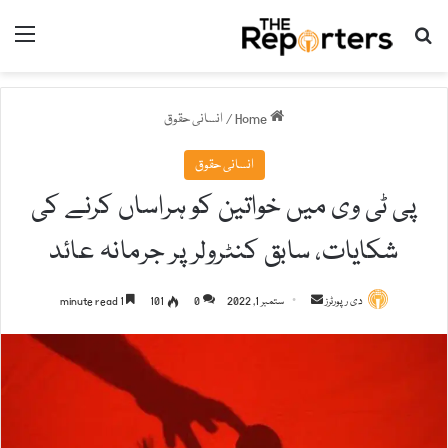
nu
Search for
Home
/
انسانی حقوق
انسانی حقوق
پی ٹی وی میں خواتین کو ہراساں کرنے کی
شکایات، سابق کنٹرولر پر جرمانہ عائد
دی رپورٹرز
S
ستمبر 1, 2022
0
101
1 minute read
e
n
d
a
n
e