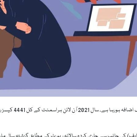
آن لائن ہراسگی کے 