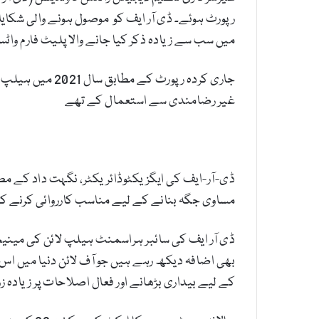
میں سب سے زیادہ ذکر کیا جانے والا پلیٹ فارم وا
غیر رضامندی سے استعمال کے تھے
ڈی-آر-ایف کی ایگزیکٹوڈائریکٹر، نگہت داد کے مط
مساوی جگہ بنانے کے لیے مناسب کارروائی کرنے کے
ڈی آر ایف کی سائبر ہراسمنٹ ہیلپ لائن کی مینی
بھی اضافہ دیکھ رہے ہیں جو آف لائن دنیا میں اس 
کے لیے بیداری بڑھانے اور فعال اصلاحات پر زیادہ