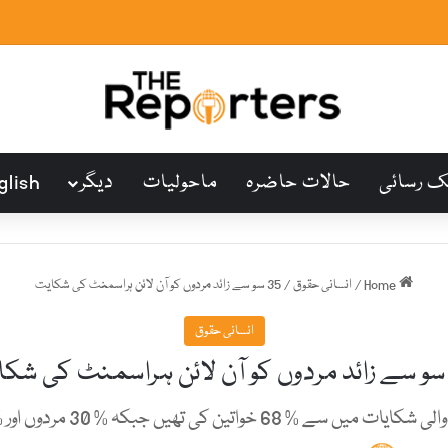
ک رسائی
حالات حاضرہ
ماحولیات
دیگر
glish
Home
/
انسانی حقوق
/
35 سو سے زائد مردوں کو آن لائن ہراسمنٹ کی شکایت
انسانی حقوق
ی تھیں جبکہ % 30 مردوں اور % 1 صنفی اقلیتوں کی تھیں