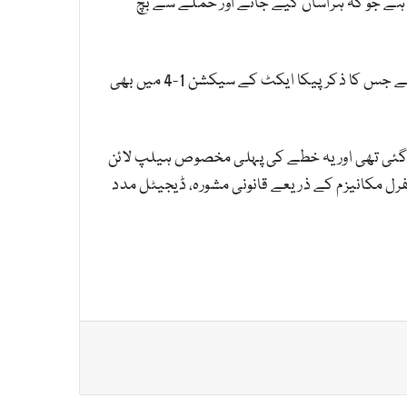
ھی سفارش کی گئی ہے جو کہ ہراساں کیے جانے اور حملے سے بچ
ڈی آر ایف نے اپنی رپورٹ میں غیرملکی دائرہ اختیار میں مقدمات سے نمٹنے کےلئے وسیع تر طریقہ کار کی سفارش کی ہے جس کا ذکرپیکا ایکٹ کے سیکشن 1-4 میں بھی
اسگی سے متعلق واقعات رپورٹ کرنے کےلئے ہیلپ لائن یکم دسمبر 2016 کو شروع کی گئی تھی اور یہ خطے کی پہلی مخصوص ہیلپ لائن
 مکانیزم کے ذریعے قانونی مشورہ، ڈیجیٹل مدد