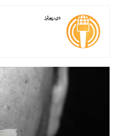
دی رپورٹرز