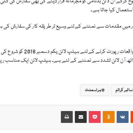
رٹ میں پیکا ایکٹ کے سکشن 20 کو منسوخ کرکے آن لائن بدنامی کو مجرمانہ قرار دینے کی ب
ستعمال کیا جاتا ہے۔
ڈی آر ایف کی جانب سے سائبر ہر
آن لائن تشدد سے نمٹنے کے لئے ہے۔ ہیلپ لائن ایک مناسب ریفرل
سائبر کرائم
ہراسمنٹ
Print
Share via Email
Pocket
Odnoklassniki
VKontakte
Reddit