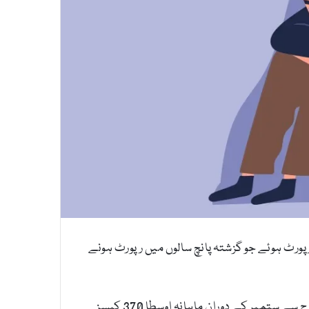
وقعات میں تشویش ناک حد تک اضافہ ہورہا ہے، سال 2021 آن لائن ہراسمنٹ کے کل 4441 کیسز رپورٹ ہوئے جو گزشتہ پانچ سالوں میں رپورٹ ہونے
غیرسرکاری تنظیم ڈیجیٹل رائٹس فاونڈیشن (ڈی آر ایف) کی جانب سے جاری کردہ سالانہ رپورٹ کے مطابق گزشتہ سال مارچ سے ستمبر کے دوران ماہانہ اوسطا 370 کیسز