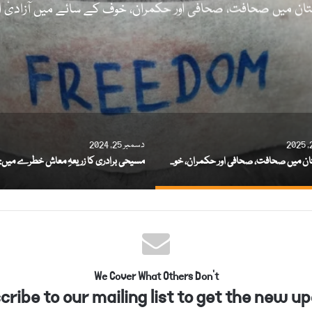
ان میں صحافت، صحافی اور حکمران، خوف کے سائے میں آزادیٔ ا
دسمبر 25, 2024
پاکستان میں صحافت، صحافی اور حکمران، خوف کے سائے میں آزادیٔ اظہار
We Cover What Others Don't
ribe to our mailing list to get the new up