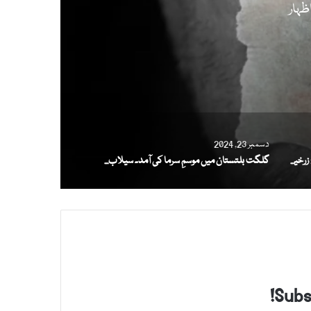
ظہار
دسمبر 23, 2024
مسیحی برادری کا زریعہِ معاش خطرے میں: زرخیز زمینوں پر موسمیاتی تبدیلیوں کے اثرات
گلگت بلتستان میں موسمِ سرما کی آمد۔ سیلاب سے متاثرہ خواتین کی زندگی مزید اجیرن
Subsc