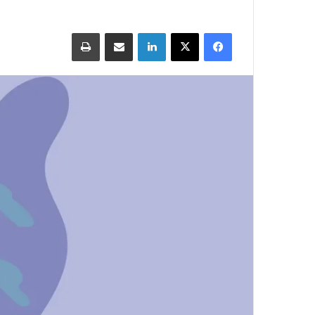
Print
Share via Email
LinkedIn
X
Facebook