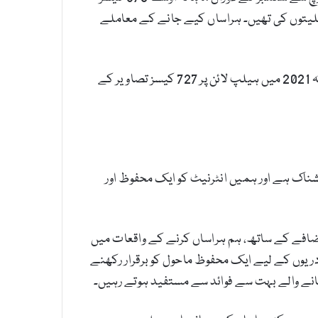
 موصول ہونے والی شکایات میں سے % 68 خواتین کی تھیں جبکہ % 30 مردوں اور % 1 صنفی اقلیتوں کی تھیں۔ ہراساں کیے جانے کے معاملے
جاری کردہ رپورٹ کے مطابق سال 2021 میں ہیلپ لائن پر موصول ہونے والی 893 شکایات بلیک میلنگ کی تھیں جب کہ 2021 میں ہیلپ لائن پر 727 کیسز تصاویر کے
ناک ہے اور ہمیں انٹرنیٹ کو ایک محفوظ اور
ضافے کے ساتھ، ہم ہراساں کرنے کے واقعات میں
دریوں کے لیے ایک محفوظ ماحول کو برقرار رکھنے
جانے والے بہت سے فوائد سے مستفید ہوتے رہیں۔