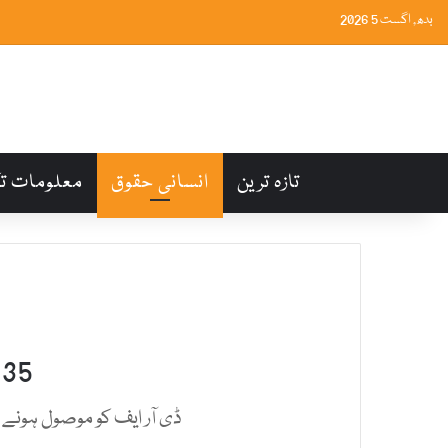
بدھ, اگست 5 2026
تازہ ترین
انسانی حقوق
معلومات ت
35 سو سے زائد مردوں کو آن لائن ہراسمنٹ کی شکایت
ڈی آر ایف کو موصول ہونے والی شکایات میں سے % 68 خواتین ک