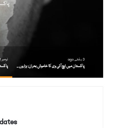
پاکست
3 ہفتے ago
نومبر 2, 2025
پاکستان میں ایچ آئی وی کا خاموش بحران: ہزاروں مریض، لاکھوں لاپتہ کیسز اور نظامِ صحت کے بڑے سوالات
dates!