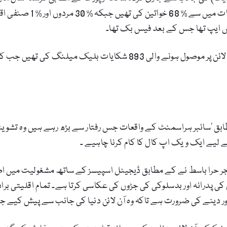
رپورٹ ہوئے۔ ڈی آر ایف کو
ٹس ایپ تھا جس کے بعد فیس بک تھا۔
ابق ‘سائبر ہراسمنٹ کے واقعات جس رفتار سے بڑھ رہے ہیں وہ تشویش
 لیے ایک ویک اپ کال کا کام کرنا چاہیے ۔
جر حرا باسط نے کے مطابق ڈیجیٹل اسپیسز کے ساتھ مشغولیت میں ا
کی پدرانہ اور بدسلوکی کی جڑوں کی عکاسی کرتا ہے۔ تمام اقلیتی برا
 زور دینے کی ضرورت ہے تاکہ وہ آن لائن دنیا کی جانب سے پیش کیے 