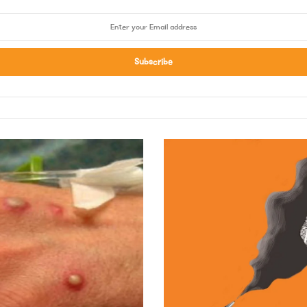
ی
و
ر
پ
ی
ن
م
م
ا
ل
ک