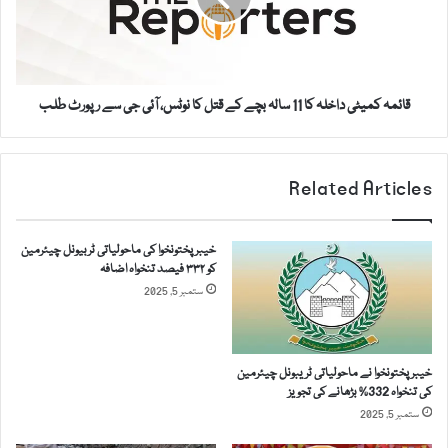
ہ
ی
ک
ب
م
ل
ی
ا
ٹ
و
قائمہ کمیٹی داخلہ کا 11 سالہ بچے کے قتل کا نوٹس، آئی جی سے رپورٹ طلب
ی
ل
د
ب
ا
ھ
خ
Related Articles
ٹ
ل
و
ہ
س
ک
خیبرپختونخوا کی ماحولیاتی ٹربیونل چیئرمین
ے
ا
کو ۳۳۲ فیصد تنخواہ اضافہ
م
1
ستمبر 5, 2025
ل
1
ا
س
ق
ا
ا
خیبرپختونخوا نے ماحولیاتی ٹریبونل چیئرمین
ل
ت
کی تنخواہ 332% بڑھانے کی تجویز
ہ
ک
ستمبر 5, 2025
ب
ی
چ