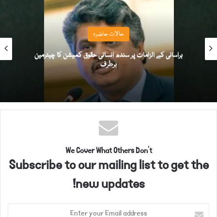
حالات حاضرہ
ہراسانی کے الزامات پر سندھ انسانی حقوق کمیشن کا چیئرمین
برطرف
We Cover What Others Don't
Subscribe to our mailing list to get the
new updates!
E