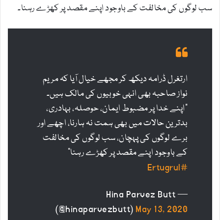
سب لوگوں کی مخالفت کے باوجود اپنے مقصد پر کھڑے رہنا۔
ارتغرل ڈرامہ دیکھ کر مجھے خیال آیا کہ مریم
نواز صاحبہ بھی انہی خوبیوں کی مالک ہیں۔
“اپنے خدا پر مضبوط ایمان، حوصلہ، بہادری،
بدترین حالات میں بھی ہمت نہ ہارنا، اچھے اور
برے لوگوں کی پہچان، سب لوگوں کی مخالفت
کے باوجود اپنے مقصد پر کھڑے رہنا”
#Ertugrul
— Hina Parvez Butt
(@hinaparvezbutt)
May 13, 2020