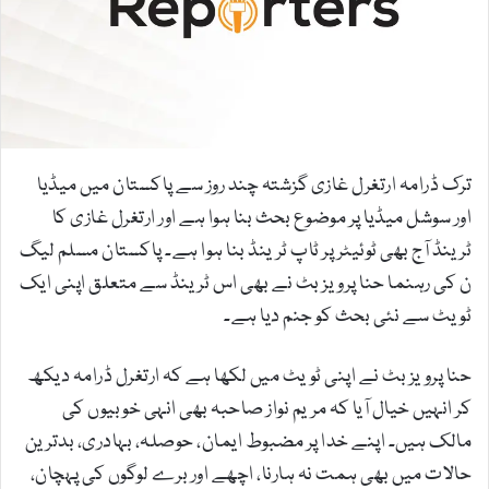
m
a
i
l
ترک ڈرامہ ارتغرل غازی گزشتہ چند روز سے پاکستان میں میڈیا
اور سوشل میڈیا پر موضوع بحث بنا ہوا ہے اور ارتغرل غازی کا
ٹرینڈ آج بھی ٹوئیٹر پر ٹاپ ٹرینڈ بنا ہوا ہے۔ پاکستان مسلم لیگ
ن کی رہنما حنا پرویز بٹ نے بھی اس ٹرینڈ سے متعلق اپنی ایک
ٹویٹ سے نئی بحث کو جنم دیا ہے۔
حنا پرویز بٹ نے اپنی ٹویٹ میں لکھا ہے کہ ارتغرل ڈرامہ دیکھ
کر انہیں خیال آیا کہ مریم نواز صاحبہ بھی انہی خوبیوں کی
مالک ہیں۔ اپنے خدا پر مضبوط ایمان، حوصلہ، بہادری، بدترین
حالات میں بھی ہمت نہ ہارنا، اچھے اور برے لوگوں کی پہچان،