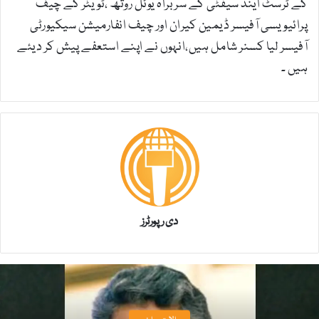
کے ٹرسٹ اینڈ سیفٹی کے سربراہ یوئل روتھ ،ٹویٹر کے چیف
پرائیویسی آفیسر ڈیمین کیران اور چیف انفارمیشن سیکیورٹی
آفیسر لیا کسنر شامل ہیں،انہوں نے اپنے استعفے پیش کر دیئے
ہیں ۔
دی رپورٹرز