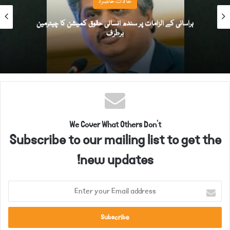
حالات حاضرہ
ہراسانی کے الزامات پر سندھ انسانی حقوق کمیشن کا چیئرمین
برطرف
We Cover What Others Don't
Subscribe to our mailing list to get the
new updates!
E
n
t
e