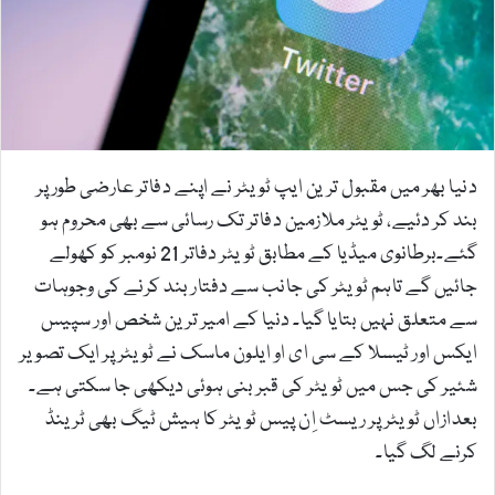
m
a
i
l
دنیا بھر میں مقبول ترین ایپ ٹویٹر نے اپنے دفاتر عارضی طور پر
بند کر دئیے، ٹویٹر ملازمین دفاتر تک رسائی سے بھی محروم ہو
گئے۔برطانوی میڈیا کے مطابق ٹویٹر دفاتر 21 نومبر کو کھولے
جائیں گے تاہم ٹویٹر کی جانب سے دفتار بند کرنے کی وجوہات
سے متعلق نہیں بتایا گیا۔ دنیا کے امیر ترین شخص اور سپیس
ایکس اور ٹیسلا کے سی ای او ایلون ماسک نے ٹویٹر پر ایک تصویر
شئیر کی جس میں ٹویٹر کی قبر بنی ہوئی دیکھی جا سکتی ہے۔
بعدازاں ٹویٹر پر ریسٹ اِن پیس ٹویٹر کا ہیش ٹیگ بھی ٹرینڈ
کرنے لگ گیا۔