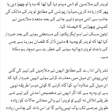
ٹویٹر کے ملازمین کو الٹی میٹم دیا گیا تھا کہ وہ یا تو چھوڑ دیں یا
پھر کام زیادہ کریں۔میڈیا رپورٹس کے مطابق ٹویٹر کے مالک کی
جانب سے الٹی میٹم دئیے جانے کے بعد متعدد ملازمین نے
کمپنی چھوڑنے کا فیصلہ کیا۔
ایلون مسک نے اہم ایگزیکٹوز کے مستعفی ہونے کے بعد خبردار
کیا تھا کہ ٹویٹر کو یومیہ 4 ملین ڈالر کا نقصان ہو رہا ہے جس
کے باعث ٹویٹر دیوالیہ ہونے کے خطرے سے دوچار ہو سکتا
ہے۔
نشریاتی ادارے کے مطابق انہوں نے ملازمین کے لیے کی گئی
اپنی پہلی ای میل میں معذرت کرتے ہوئے انہیں خبردار کیا کہ
ای میل کے علاوہ آپ کو آگاہ کرنے کا کوئی دوسرا طریقہ نہیں
ہے اور وہ یہ ہے کہ اگر انہوں نے مخصوص آمدنی کے لیے نئے
طریقے تلاش نہ کیے تو ٹویٹر آنے والی معاشی حالات کو زیادہ
طویل عرصے تک روک نہیں پائے گا اور اس بات کے چانس زیادہ