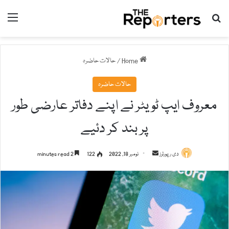
nu
Search for
Home
/
حالات حاضرہ
حالات حاضرہ
معروف ایپ ٹویٹر نے اپنے دفاتر عارضی طور
پر بند کر دئیے
دی رپورٹرز
S
نومبر 18, 2022
122
2 minutes read
e
n
d
a
n
e