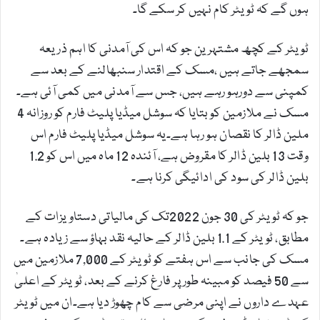
ہوں گے کہ ٹویٹر کام نہیں کر سکے گا۔
ٹویٹر کے کچھ مشتہرین جو کہ اس کی آمدنی کا اہم ذریعہ
سمجھے جاتے ہیں ،مسک کے اقتدار سنبھالنے کے بعد سے
کمپنی سے دورہو رہے ہیں، جس سے آمدنی میں کمی آئی ہے۔
مسک نے ملازمین کو بتایا کہ سوشل میڈیا پلیٹ فارم کو روزانہ 4
ملین ڈالر کا نقصان ہو رہا ہے۔یہ سوشل میڈیا پلیٹ فارم اس
وقت 13 بلین ڈالر کا مقروض ہے، آئندہ 12 ماہ میں اس کو 1.2
بلین ڈالر کی سود کی ادائیگی کرنا ہے۔
جو کہ ٹویٹر کی 30 جون 2022تک کی مالیاتی دستاویزات کے
مطابق، ٹویٹر کے 1.1 بلین ڈالر کے حالیہ نقد بہاؤ سے زیادہ ہے۔
مسک کی جانب سے اس ہفتے کو ٹویٹر کے 7,000 ملازمین میں
سے 50 فیصد کو مبینہ طور پر فارغ کرنے کے بعد، ٹویٹر کے اعلیٰ
عہدے داروں نے اپنی مرضی سے کام چھوڑ دیا ہے۔ان میں ٹویٹر