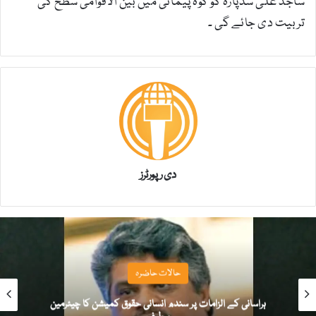
ساجد علی سدپارہ کو کوہ پیمائی میں بین الاقوامی سطح کی
تربیت دی جائے گی ۔
دی رپورٹرز
حالات حاضرہ
ہراسانی کے الزامات پر سندھ انسانی حقوق کمیشن کا چیئرمین