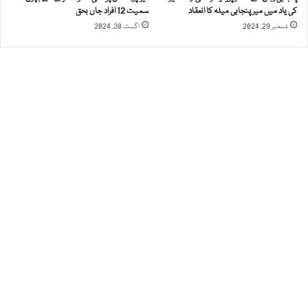
ت
کی یاد میں میر پنجابی میلہ کا انعقاد
سمیت 12 افراد جاں بحق
ص
دسمبر 29, 2024
اگست 30, 2024
د
ی
ق