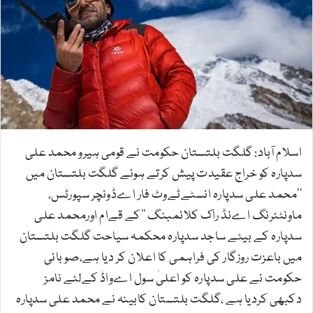
n
e
m
a
i
l
اسلام آباد: گلگت بلتستان حکومت نے قومی ہیرو محمد علی
سدپارہ کو خراج عقیدت پیش کرتے ہوئے گلگت بلتستان میں
’’محمد علی سدپارہ انسٹےٹےوٹ فار اےڈونچر سپورٹس،
ماونٹئرنگ اےنڈ راک کلائمبنگ ‘‘کے قےام اورمحمد علی
سدپارہ کے بیٹے ساجد سدپارہ محکمہ سیاحت گلگت بلتستان
میں باعزت روزگار کی فراہمی کا اعلان کر دیا ہے،صوبائی
حکومت نے علی سدپارہ کو اعلیٰ سول اےواڈ کےلئے نامز
دکبھی کردیا ہے ،گلگت بلتستان کابینہ نے محمد علی سدپارہ