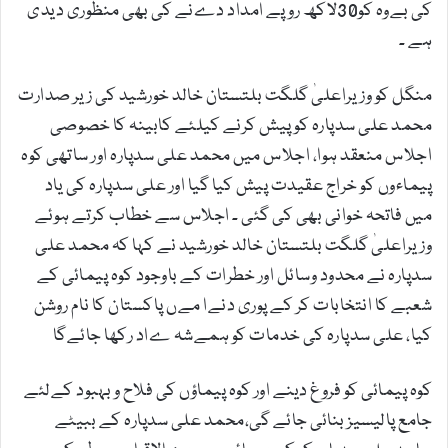
کی بےوہ کو30لاکھ روپے امداد دےنے کی بھی منظوری دیدی
ہے ۔
منگل کو وزیراعلیٰ گلگت بلتستان خالد خورشید کی زیر صدارت
محمد علی سدپارہ کو پیش کرنے کیلئے کابینہ کا خصوصی
اجلاس منعقد ہوا، اجلاس میں محمد علی سدپارہ اور ساتھی کوہ
پیماءوں کو خراج عقیدت پیش کیا گیا اور علی سدپارہ کی یاد
میں فاتحہ خوانی بھی کی گئی ۔ اجلاس سے خطاب کرتے ہوئے
وزیراعلیٰ گلگت بلتستان خالد خورشید نے کہا کہ محمد علی
سدپارہ نے محدود وسائل اور خطرات کے باوجود کوہ پیمائی کے
شعبے کا انتخابات کر کے پوری دنےا مےں پاکستان کا نام روشن
کیا، علی سدپارہ کی خدمات کو ہمےشہ ےاد رکھا جائےگا
کوہ پیمائی کو فروغ دینے اور کوہ پیماؤں کی فلاح وبہبود کےلئے
جامع پالیسیز بنائی جائے گی،محمد علی سدپارہ کے ببیٹے