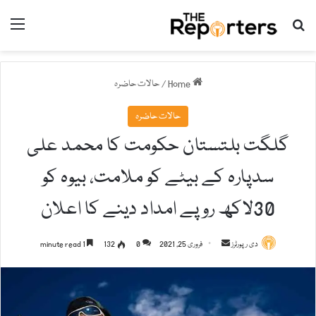
nu
Search for
Home
/
حالات حاضرہ
حالات حاضرہ
گلگت بلتستان حکومت کا محمد علی
سدپارہ کے بیٹے کو ملامت، بیوہ کو
30لاکھ روپے امداد دینے کا اعلان
دی رپورٹرز
S
فروری 25, 2021
0
132
1 minute read
e
n
d
a