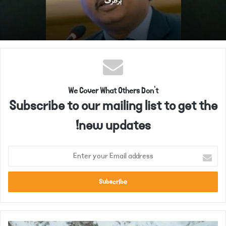
برطرف
We Cover What Others Don't
Subscribe to our mailing list to get the
new updates!
E
n
t
e
r
y
o