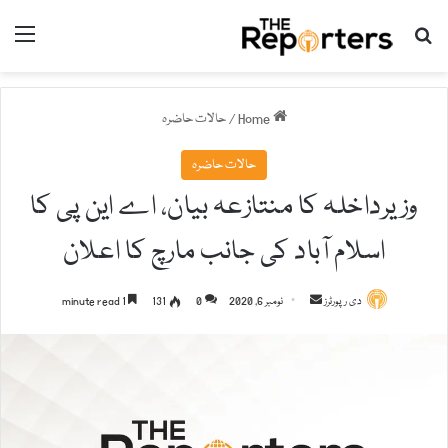
nu
Search for
Home
/
حالات حاضرہ
حالات حاضرہ
وزیرداخلہ کا منتازعہ بیان، اے این پی کا
اسلام آباد کی جانب مارچ کا اعلان
دی رپورٹرز
S
نومبر 6, 2020
0
131
1 minute read
e
n
d
a
n
e