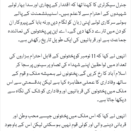
جنرل سیکرٹری کا کہنا تھا کہ اقتدار کے پچاری اور سدا بہار لوٹے
شہیدوں کے احترام سے لاعلم ہیں۔ اسٹیبلشمنٹ کے پالے
ہوئے سرکاری لوٹے اپنی زبان کو لگام دیں ورنہ بابا کے پیروکار ان
کو دن میں تارے دکھا دیں گے۔ اے این پی پختونوں کی نمائندہ
جماعت ہے اور قربانیوں کی ایک طویل تاریخ رکھتی ہے۔
انہوں نے کہا کہ 11 نومبر کو پختونوں کے قابل احترام ہزاروں کی
تعداد میں لواحقین اپنے شہداء کی تصاویر سینوں پر سجا کر
اسلام آباد کا رخ کریں گے، پختونوں نے ہمیشہ ملک و قوم کے
ساتھ وفاداری کا عملی مظاہرہ کیا ہے لیکن بدقسمتی سے اس
ملک میں پختونوں کی قربانیوں اور وفاداری کو شک کی نگاہ سے
دیکھا جاتا ہے۔
انہوں نے کہا کہ اس ملک میں پختونوں جیسے محب وطن اور
قربانی دینے والی اور کوئی قوم نہیں ہو سکتی لیکن اس کے باوجود