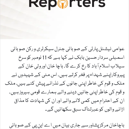
m
a
i
l
عوامی نیشنل پارٹی کے صوبائی جنرل سیکرٹری و رکن صوبائی
اسمبلی سردار حسین بابک نے کہا ہے کہ 11 نومبر کو سرخ
سیلاب اسلام آباد کا رخ کرے گا، باچا خان اور ولی خان کے
پیروکاراپنے شہداء پر فخر کرتے ہیں، اس مٹی کے شہیدوں نے
ملک و قوم کی خاطر اپنی جانوں کے نذرانے پیش کئے ہیں، ملک
و قوم کی خاطر اپنی جانیں دینے والے ہمارے قومی ہیروز ہیں،
ان کے احترام میں کمی لانے والے اور ان کی شہادت کا مذاق
اڑانے والوں کو عبرتناک سبق سکھائیں گے۔
باچاخان مرکز پشاور سے جاری بیان میں اے این پی کے صوبائی