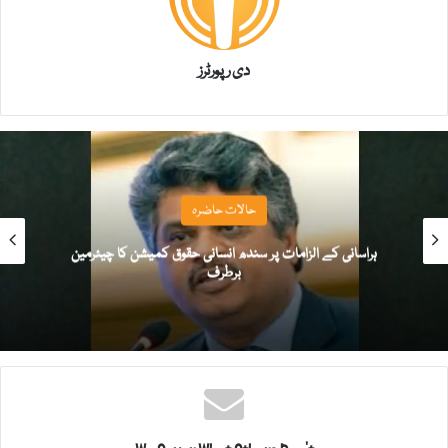
دی رپورٹرز
حالات حاضرہ
ہراسانی کے الزامات پر سندھ انسانی حقوق کمیشن کا چیئرمین
برطرف