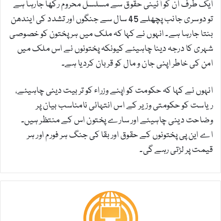
ایک طرف ان کو آئینی حقوق سے مسلسل محروم رکھا جارہا ہے
تو دوسری جانب پچھلے 45 سال سے جنگوں اور تشدد کی ایندھن
بنتا جارہا ہے۔ انہوں نے کہا کہ ملک میں ہر پختون کو خصوصی
شہری کا درجہ دینا چاہیئے کیونکہ پختونوں نے اس ملک میں
امن کی خاطر اپنی جان و مال کو قربان کردیا ہے۔
انہوں نے کہا کہ حکومت کو اپنے وزراء کو تربیت دینی چاہیئے،
ریاست کو حکومتی وزیر کے اس انتہائی نامناسب بیان پر
وضاحت دینی چاہیئے اور سارے پختون اس کے منتظر ہیں۔
اے این پی پختونوں کے حقوق اور بقا کی جنگ ہر فورم اور ہر
قیمت پر لڑتی رہے گی۔