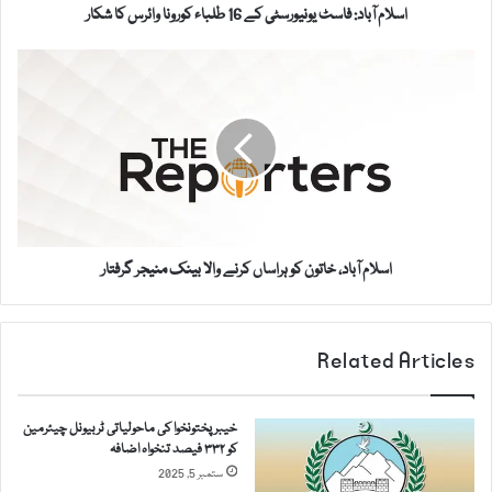
د
d
اسلام آباد: فاسٹ یونیورسٹی کے 16 طلباء کورونا وائرس کا شکار
:
d
ف
r
ا
ا
e
س
س
s
ل
ٹ
s
ا
ی
م
و
آ
ن
ب
ی
ا
و
د
ر
اسلام آباد، خاتون کو ہراساں کرنے والا بینک منیجر گرفتار
،
س
خ
ٹ
ا
ی
ت
Related Articles
ک
و
ے
ن
1
ک
خیبرپختونخوا کی ماحولیاتی ٹربیونل چیئرمین
6
و
کو ۳۳۲ فیصد تنخواہ اضافہ
ط
ہ
ستمبر 5, 2025
ل