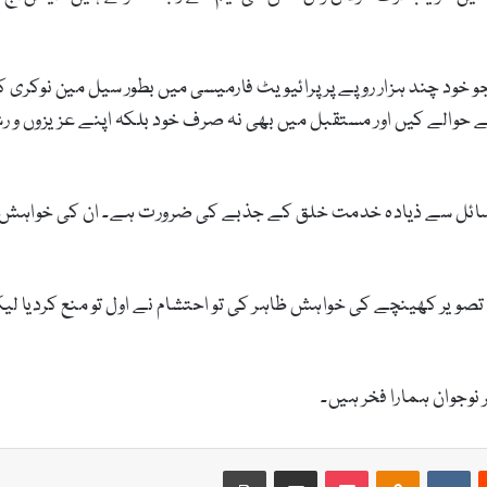
جو خود چند ہزار روپے پر پرائیویٹ فارمیسی میں بطور سیل مین نوکری 
ے حوالے کیں اور مستقبل میں بھی نہ صرف خود بلکہ اپنے عزیزوں و 
وسائل سے ذیادہ خدمت خلق کے جذبے کی ضرورت ہے۔ ان کی خواہش 
تصویر کھینچے کی خواہش ظاہر کی تو احتشام نے اول تو منع کردیا لی
 نوجوان ہمارا فخر ہیں۔
Print
Share via Email
Pocket
Odnoklassniki
VKontakte
Reddit