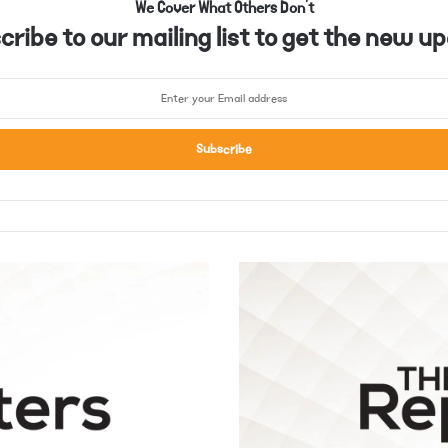
We Cover What Others Don't
ribe to our mailing list to get the new up
س
و
ا
ت
:
ا
ی
ک