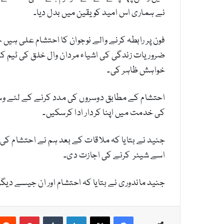
نے ہماری اس امید کو یقین میں بدل دیا۔
فون پر رابطہ کرنے والے نوجوان کا احتشام علی ہیں 
ضروریات زندگی کی اشیاء مردان وال خلق کی ٹیم ک
خواہش ظاہر کی۔
احتشام کے مطابق دوسروں کی مدد کرنے کے لئے 
کی خدمت میں اپنا کردار ادا کرسکیں۔
جنید نے بتایا کہ ملاقات کے بعد ہم نے احتشام کی 
اسے شیئر کرنے کی اجازت دی۔
جنید ماندوری نے بتایا کہ احتشام اور ان جیسے دیگر
Pinterest
Tumblr
LinkedIn
X
Facebook