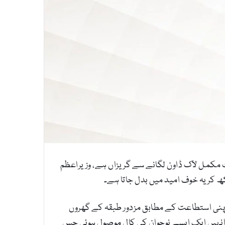
ث مکمل لاک ڈاون لگانے سے گریزاں ہے، وزیراعظم
 کر یہ خوف امید میں بدل جاتا ہے۔
اپنی استطاعت کے مطابق مزدور طبقہ کے گھروں
انہیں ایک ایسے نوجوان کی کال موصول ہوئی جس