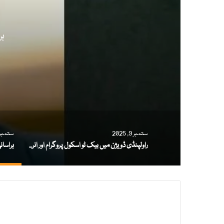
ہر
ستمبر 9, 2025
ستمبر 8, 025
راولپنڈی ڈویژن میں بیک ٹو اسکول پروگرام اور انرولمنٹ مہم کی پیش رفت