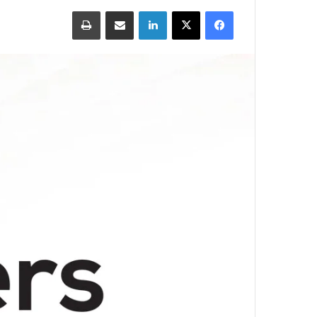
Print
Share via Email
LinkedIn
X
Facebook