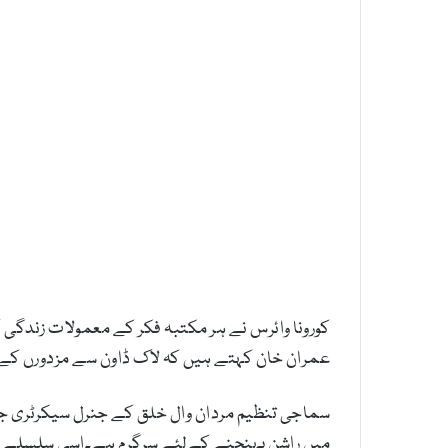
کورونا وائرس نے ہر مکتبہ فکر کے معمولات زندگی 
عمران خان کہتے ہیں کہ لاک ڈاون سے مزدورں کے گ
سماجی تنظیم مردان وال خلق کے جنرل سیکرٹری جنی
میں راشن پہنچنے کےلئے سرگرم ہے۔اسی سلسلے میں