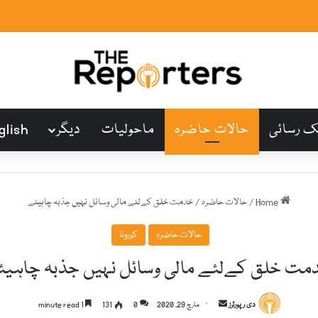
ک رسائی
حالات حاضرہ
ماحولیات
دیگر
glish
Home
/
حالات حاضرہ
/
خدمت خلق کےلئے مالی وسائل نہیں جذبہ چاہیئے
حالات حاضرہ
کورونا
مت خلق کےلئے مالی وسائل نہیں جذبہ چاہیئ
S
دی رپورٹرز
مارچ 29, 2020
0
131
1 minute read