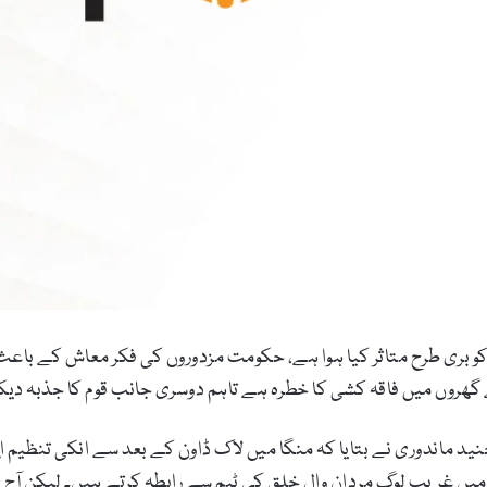
کو بری طرح متاثر کیا ہوا ہے، حکومت مزدوروں کی فکر معاش کے باع
ھروں میں فاقہ کشی کا خطرہ ہے تاہم دوسری جانب قوم کا جذبہ دیکھ
د ماندوری نے بتایا کہ منگا میں لاک ڈاون کے بعد سے انکی تنظیم 
 غریب لوگ مردان وال خلق کی ٹیم سے رابطہ کرتے ہیں۔ لیکن آج 