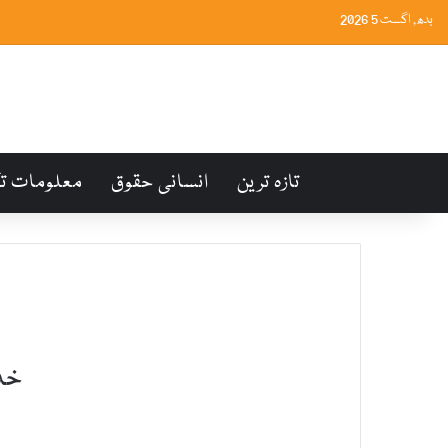
بدھ, اگست 5 2026
تازہ ترین
انسانی حقوق
معلومات ت
خد