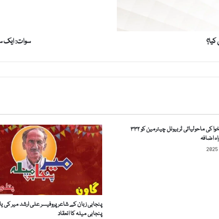
س
ا
ل
م
 کیا؟
سوات: ایک سال میں 27 بچے جن
ی
ں
2
7
ب
چ
ے
ج
خیبرپختونخوا کی ماحولیاتی ٹربیونل چیئرمین کو ۳۳۲
ن
ہ اضافہ
س
ی
ذ
ی
ا
د
پنجابی زبان کے شاعر پروفیسر علی ارشد میر کی یا
ت
پنجابی میلہ کا انعقاد
ی