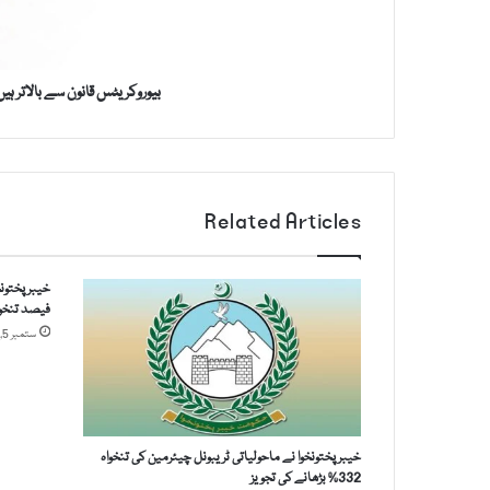
ٹ
r
س
e
ق
s
ا
s
بیوروکریٹس قانون سے بالاتر ہیں
ن
و
ن
س
ے
Related Articles
ب
ا
ل
ا
فیصد تنخوا
ت
ستمبر 5, 2025
ر
ہ
ی
ں
ک
خیبرپختونخوا نے ماحولیاتی ٹریبونل چیئرمین کی تنخواہ
ی
332% بڑھانے کی تجویز
ا